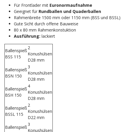
Für Frontlader mit
Euronormaufnahme
Geeignet für
Rundballen und Quaderballen
Rahmenbreite 1500 mm oder 1150 mm (BSS und BSSL)
Gute Sicht durch offene Bauweise
80 x 80 mm Rahmenkonstuktion
Ausführung:
lackiert
2
Ballenspieß
Konushülsen
BSS 115
D28 mm
3
Ballenspieß
Konushülsen
BSN 150
D28 mm
4
Ballenspieß
Konushülsen
BSH 150
D28 mm
2
Ballenspieß
Konushülsen
BSSL 115
D22 mm
3
Ballenspieß
Konushülsen