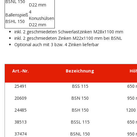
BSNL 150
D22 mm
4
Ballenspieß
Konushülsen
BSHL 150
D22 mm
inkl. 2 geschmiedeten Schwerlastzinken M28x1100 mm
inkl. 2 geschmiedeten Zinken M22x1100 mm bei BSNL
Optional auch mit 3 bzw. 4 Zinken lieferbar
Art.-Nr.
Bezeichnung
Hö
25491
BSS 115
650
20609
BSN 150
950
24485
BSH 150
1200
38513
BSSL 115
650
37474
BSNL 150
950