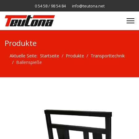
0 54 58 / 98 54 84
info@teutona.net
Produkte
Aktuelle Seite:
Startseite
Produkte
Transporttechnik
Ballenspieße