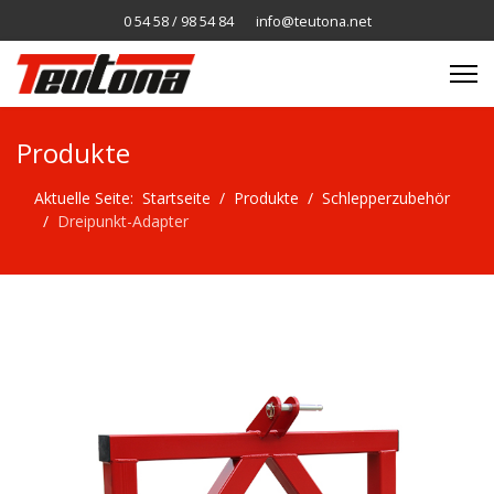
0 54 58 / 98 54 84
info@teutona.net
Produkte
Aktuelle Seite:
Startseite
Produkte
Schlepperzubehör
Dreipunkt-Adapter