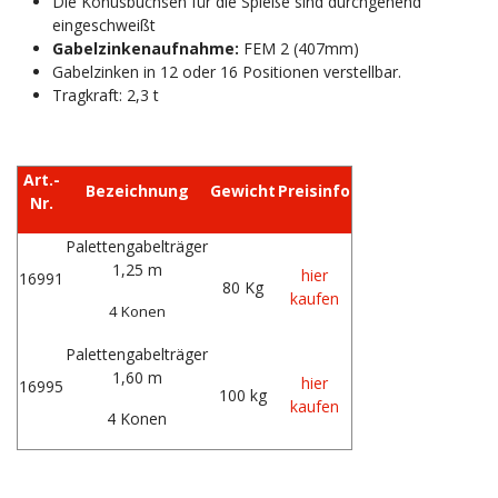
Die Konusbuchsen für die Spieße sind durchgehend
eingeschweißt
Gabelzinkenaufnahme:
FEM 2 (407mm)
Gabelzinken in 12 oder 16 Positionen verstellbar.
Tragkraft: 2,3 t
Art.-
Bezeichnung
Gewicht
Preisinfo
Nr.
Palettengabelträger
1,25 m
hier
16991
80 Kg
kaufen
4 Konen
Palettengabelträger
1,60 m
hier
16995
100 kg
kaufen
4 Konen