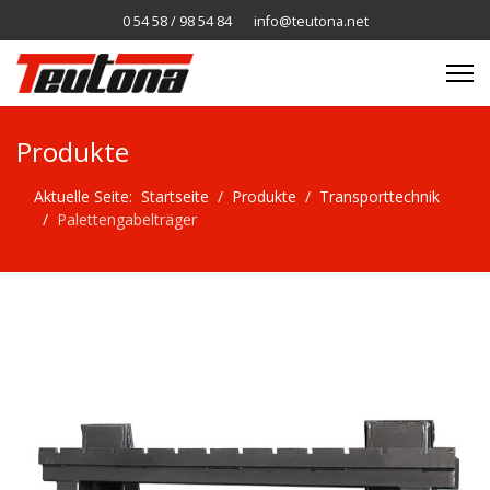
0 54 58 / 98 54 84
info@teutona.net
Produkte
Aktuelle Seite:
Startseite
Produkte
Transporttechnik
Palettengabelträger